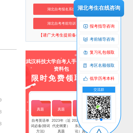
湖北考生在线咨询
湖北自考报名系统
湖北自考考前培训
报考指导咨询
【请广大考生提前备考】
考前辅导咨询
复习礼包领取
武汉科技大学自考人手一份上岸
考区名额领取
资料包
限时免费领取！
低学历考本科
交流群
公众号
交流群
公
9
真题
真题
真题
8
自考英语单
2023年（近
2023年(毛泽
3
词必备(猜词
代史纲要）
东思想概
方法)
真题
论）真题