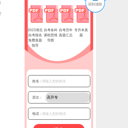
1
回到顶部
7
2023湖北
自考各科
自考历年
专升本真
自考报名
课程思维
真题汇总
题
免费真题
导图
指导
姓名：
层次：
电话：