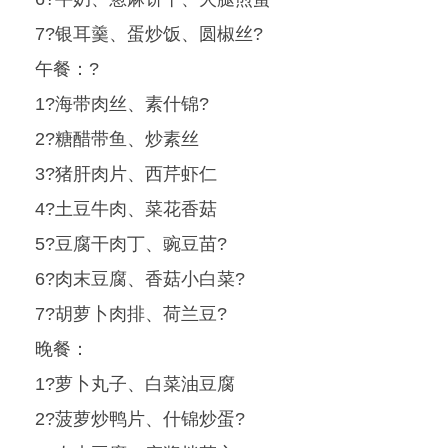
7?银耳羹、蛋炒饭、圆椒丝?
午餐：?
1?海带肉丝、素什锦?
2?糖醋带鱼、炒素丝
3?猪肝肉片、西芹虾仁
4?土豆牛肉、菜花香菇
5?豆腐干肉丁、豌豆苗?
6?肉末豆腐、香菇小白菜?
7?胡萝卜肉排、荷兰豆?
晚餐：
1?萝卜丸子、白菜油豆腐
2?菠萝炒鸭片、什锦炒蛋?