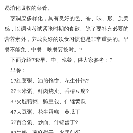
易消化吸收的菜肴。
烹调应多样化，具有良好的色、香、味、形、质美
感，以调动考试紧张时期的食欲。除了要补充必要的
营养素外，养成良好的饮食习惯也是非常重要的。早
餐不能免，中餐、晚餐要按时。?
下面介绍7套早、中、晚餐，供大家参考：?
早餐：
1?红薯粥、油煎馅饼、花生什锦?
2?玉米粥、鲜肉烧卖、香椿豆腐?
3?火腿藉粥、豌豆包、什锦黄瓜
4?大豆粥、花生蛋糕、黄瓜丁
5?百合粥、炒面、什锦蛋丁?
6?牛奶、葱麻饼干、火腿煎蛋