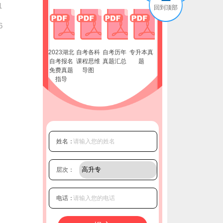
1
回到顶部
6
2023湖北
自考各科
自考历年
专升本真
自考报名
课程思维
真题汇总
题
免费真题
导图
指导
姓名：
层次：
电话：