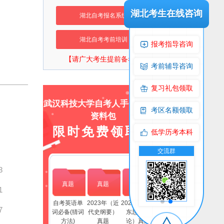
湖北考生在线咨询
湖北自考报名系统
湖北自考考前培训
报考指导咨询
【请广大考生提前备考】
考前辅导咨询
复习礼包领取
武汉科技大学自考人手一份上岸
考区名额领取
资料包
限时免费领取！
低学历考本科
交流群
公众号
交流群
公
3
真题
真题
真题
1
自考英语单
2023年（近
2023年(毛泽
7
词必备(猜词
代史纲要）
东思想概
方法)
真题
论）真题