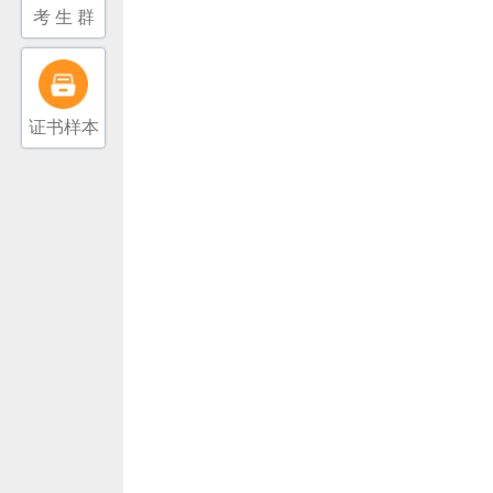
考 生 群
证书样本