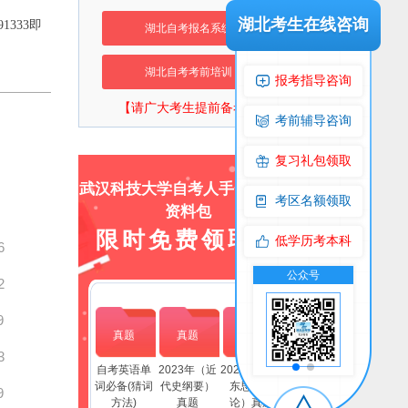
湖北考生在线咨询
91333
即
湖北自考报名系统
湖北自考考前培训
报考指导咨询
【请广大考生提前备考】
考前辅导咨询
复习礼包领取
武汉科技大学自考人手一份上岸
考区名额领取
资料包
限时免费领取！
低学历考本科
6
流群
公众号
交流群
公众号
2
9
真题
真题
真题
3
自考英语单
2023年（近
2023年(毛泽
词必备(猜词
代史纲要）
东思想概
9
方法)
真题
论）真题