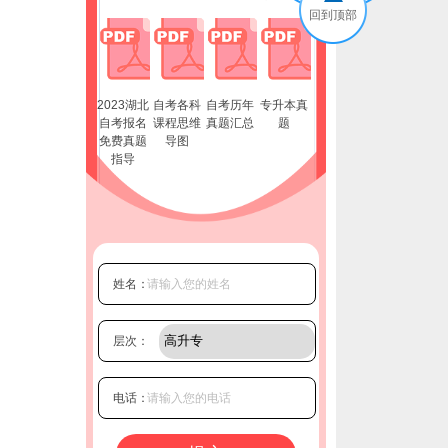
回到顶部
2023湖北
自考各科
自考历年
专升本真
自考报名
课程思维
真题汇总
题
免费真题
导图
指导
姓名：
层次：
电话：