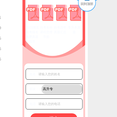
回到顶部
1
9
2023湖北
自考各科
自考历年
专升本真
自考报名
课程思维
真题汇总
题
免费真题
导图
5
指导
6
6
姓名：
层次：
电话：