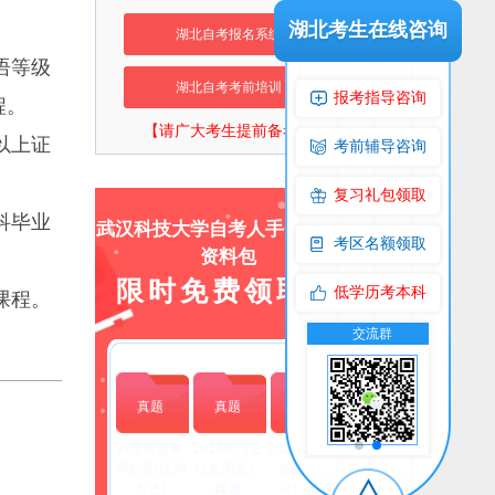
湖北考生在线咨询
湖北自考报名系统
语等级
湖北自考考前培训
报考指导咨询
程。
【请广大考生提前备考】
以上证
考前辅导咨询
复习礼包领取
科毕业
武汉科技大学自考人手一份上岸
考区名额领取
资料包
限时免费领取！
低学历考本科
课程。
交流群
公众号
交流群
公
真题
真题
真题
自考英语单
2023年（近
2023年(毛泽
词必备(猜词
代史纲要）
东思想概
方法)
真题
论）真题