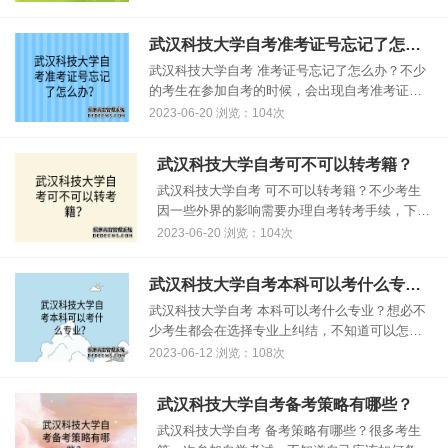
试成绩，那么这种情况大家应该怎么处理呢?下面
是小编针对这个问题的解答......
武汉科技大学自考准考证号忘记了怎么办？
武汉科技大学自考 准考证号忘记了怎么办？不少
的考生在参加自考的时候，会出现自考准考证号
码忘掉的现象，那么大家遇到这样的情况应该怎
2023-06-20 浏览：104次
么办呢？下面小编给大家解答一下！ 找回自考准
考证号方法1：自考准考证号码......
武汉科技大学自考可不可以转考籍？
武汉科技大学自考 可不可以转考籍？不少考生
因一些外界的影响需要办理自考转考手续，下面
是小编整理的关于自考转学籍相关的问题解答，
2023-06-20 浏览：104次
有这方面疑问的同学，可以来看看哦！ 1、考生
转出 省际转考先办理转出手续，......
武汉科技大学自考本科可以考什么专业？
武汉科技大学自考 本科可以考什么专业？想必不
少考生都会在选择专业上纠结，不知道可以怎么
选择专业，具体专业有哪些？下面跟着小编一起
2023-06-12 浏览：108次
往下了解看看吧！ 自考本科是在总体上与一般普
通高等学校本科同类专业水平相......
武汉科技大学自考备考策略有哪些？
武汉科技大学自考 备考策略有哪些？很多考生