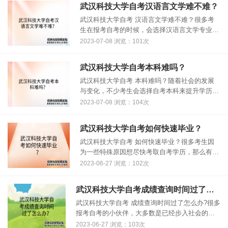
武汉科技大学自考汉语言文学难不难？
武汉科技大学自考 汉语言文学难不难？很多考
生在报考自考的时候，会选择汉语言文学专业来
学习，那么汉语言专业怎么样呢？下面我们一起
2023-07-08 浏览：101次
来了解看看吧！ 汉语言文学是一门需要认真学
习和不断练习的学科，有些难度是不......
武汉科技大学自考本科难吗？
武汉科技大学自考 本科难吗？随着社会的发展
与变化，不少考生会选择自考本科来提升学历，
那么自考本科的难度怎么样呢？难不难呢？下面
2023-07-08 浏览：104次
我们一起来探究一下吧！ 自考本科难不难，这
一直都是自考学生关注的重点。其实......
武汉科技大学自考如何快速毕业？
武汉科技大学自考 如何快速毕业？很多考生因
为一些特殊原因想尽快考取自考学历，那么有什
么方法可以快速的毕业呢？下面小编为大家介绍
2023-06-27 浏览：102次
一些方法，需要的同学，可以看看哦！ 一、有
好的复习方法 熟读考试大纲，多做......
武汉科技大学自考成绩查询时间过了怎么办？
武汉科技大学自考 成绩查询时间过了怎么办?很多
报考自考的小伙伴，大多数是已经步入社会的在
职人员了，因为-些特殊的原因忘记查询自己的考
2023-06-27 浏览：103次